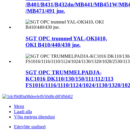
/B401/B431/B432dn/MB441/MB451W/MB
/MB471/491 jne.
SGT OPC trummel YAL-OKI410,
OKI B410/440/430 jne.
SGT OPC TRUMMELPADJA-
KC1016 DK110/130/150/111/112/113
FS1016/1116/1110/1124/1024/1130/1320/102
Meist
Laadi alla
Võta meiega ühendust
Ettevõtte uudised