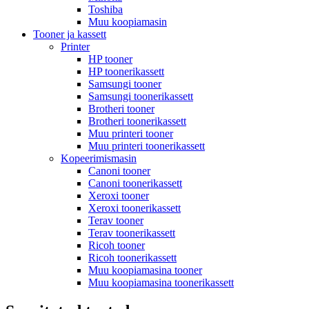
Toshiba
Muu koopiamasin
Tooner ja kassett
Printer
HP tooner
HP toonerikassett
Samsungi tooner
Samsungi toonerikassett
Brotheri tooner
Brotheri toonerikassett
Muu printeri tooner
Muu printeri toonerikassett
Kopeerimismasin
Canoni tooner
Canoni toonerikassett
Xeroxi tooner
Xeroxi toonerikassett
Terav tooner
Terav toonerikassett
Ricoh tooner
Ricoh toonerikassett
Muu koopiamasina tooner
Muu koopiamasina toonerikassett