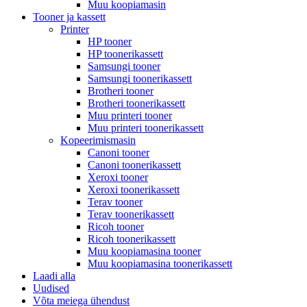
Muu koopiamasin
Tooner ja kassett
Printer
HP tooner
HP toonerikassett
Samsungi tooner
Samsungi toonerikassett
Brotheri tooner
Brotheri toonerikassett
Muu printeri tooner
Muu printeri toonerikassett
Kopeerimismasin
Canoni tooner
Canoni toonerikassett
Xeroxi tooner
Xeroxi toonerikassett
Terav tooner
Terav toonerikassett
Ricoh tooner
Ricoh toonerikassett
Muu koopiamasina tooner
Muu koopiamasina toonerikassett
Laadi alla
Uudised
Võta meiega ühendust