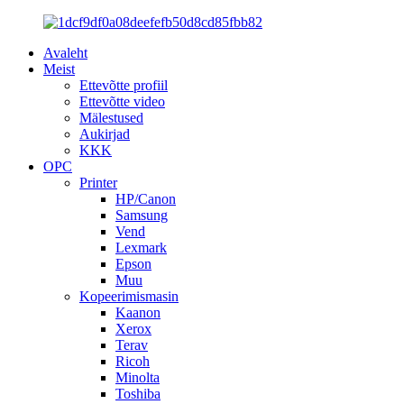
Avaleht
Meist
Ettevõtte profiil
Ettevõtte video
Mälestused
Aukirjad
KKK
OPC
Printer
HP/Canon
Samsung
Vend
Lexmark
Epson
Muu
Kopeerimismasin
Kaanon
Xerox
Terav
Ricoh
Minolta
Toshiba