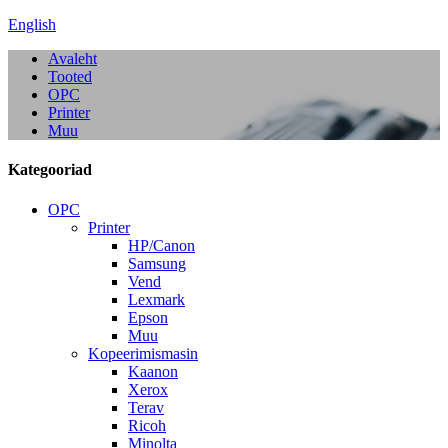
English
Avaleht
Tooted
OPC
Printer
Muu
Kategooriad
OPC
Printer
HP/Canon
Samsung
Vend
Lexmark
Epson
Muu
Kopeerimismasin
Kaanon
Xerox
Terav
Ricoh
Minolta