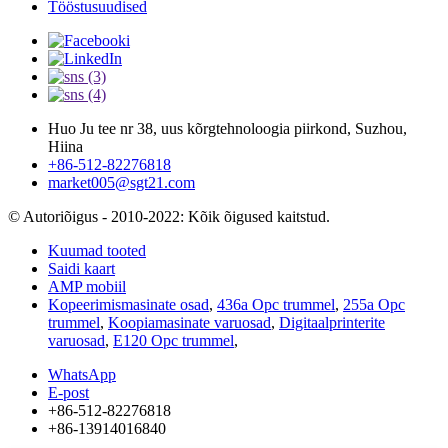
Tööstusuudised
Huo Ju tee nr 38, uus kõrgtehnoloogia piirkond, Suzhou,
Hiina
+86-512-82276818
market005@sgt21.com
© Autoriõigus - 2010-2022: Kõik õigused kaitstud.
Kuumad tooted
Saidi kaart
AMP mobiil
Kopeerimismasinate osad
,
436a Opc trummel
,
255a Opc
trummel
,
Koopiamasinate varuosad
,
Digitaalprinterite
varuosad
,
E120 Opc trummel
,
WhatsApp
E-post
+86-512-82276818
+86-13914016840