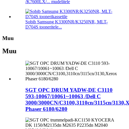
/K7600LX/... mudelitele
Sobib Samsung K3300NR/K3250NR, MLT-
D704S tooneritele...
Muu
Muu
SGT OPC DRUM YADW-DE C3110
593-10067/10061~10063 /Dell C
3000/3000CN/C3100,3110cn/3115cn/3130,
Phaser 6180/6280