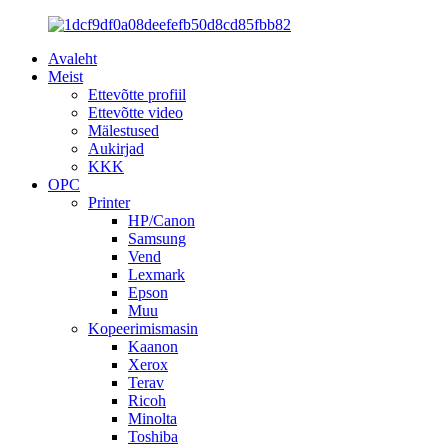
Avaleht
Meist
Ettevõtte profiil
Ettevõtte video
Mälestused
Aukirjad
KKK
OPC
Printer
HP/Canon
Samsung
Vend
Lexmark
Epson
Muu
Kopeerimismasin
Kaanon
Xerox
Terav
Ricoh
Minolta
Toshiba