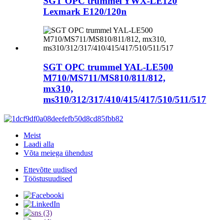
SGT OPC trummel YWX-LE120
Lexmark E120/120n
SGT OPC trummel YAL-LE500
M710/MS711/MS810/811/812,
mx310,
ms310/312/317/410/415/417/510/511/517
Meist
Laadi alla
Võta meiega ühendust
Ettevõtte uudised
Tööstusuudised