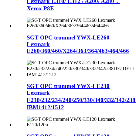
Lexmark E310/ E312 / A200/ A280，
Xerox P8E
SGT OPC trummel YWX-LE260
Lexmark
E260/360/460/X264/363/364/463/464/466
SGT OPC trummel YWX-LE230
Lexmark
E230/232/234/240/250/330/340/332/342/
IBM1412/1512