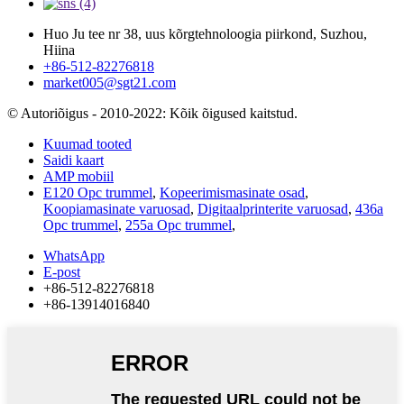
Huo Ju tee nr 38, uus kõrgtehnoloogia piirkond, Suzhou,
Hiina
+86-512-82276818
market005@sgt21.com
© Autoriõigus - 2010-2022: Kõik õigused kaitstud.
Kuumad tooted
Saidi kaart
AMP mobiil
E120 Opc trummel
,
Kopeerimismasinate osad
,
Koopiamasinate varuosad
,
Digitaalprinterite varuosad
,
436a
Opc trummel
,
255a Opc trummel
,
WhatsApp
E-post
+86-512-82276818
+86-13914016840