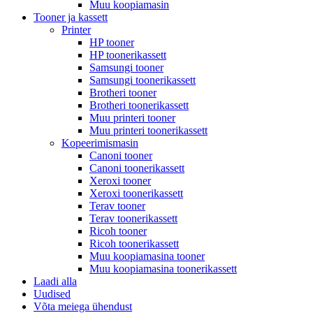
Muu koopiamasin
Tooner ja kassett
Printer
HP tooner
HP toonerikassett
Samsungi tooner
Samsungi toonerikassett
Brotheri tooner
Brotheri toonerikassett
Muu printeri tooner
Muu printeri toonerikassett
Kopeerimismasin
Canoni tooner
Canoni toonerikassett
Xeroxi tooner
Xeroxi toonerikassett
Terav tooner
Terav toonerikassett
Ricoh tooner
Ricoh toonerikassett
Muu koopiamasina tooner
Muu koopiamasina toonerikassett
Laadi alla
Uudised
Võta meiega ühendust