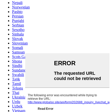
Nepali
Norwegian
Pashto
Persian
Punjabi
Serbian
Sesotho
Sinhala
Slovak
Slovenian
Somali
Samoan
Scots Gaelic
Shona
Sindhi
Sundanese
Swahili
Tajik
Tamil
Telugu
Thai
Ukrainian
Urdu
Uzbek
Vietnamese