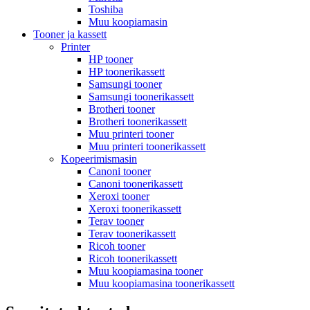
Toshiba
Muu koopiamasin
Tooner ja kassett
Printer
HP tooner
HP toonerikassett
Samsungi tooner
Samsungi toonerikassett
Brotheri tooner
Brotheri toonerikassett
Muu printeri tooner
Muu printeri toonerikassett
Kopeerimismasin
Canoni tooner
Canoni toonerikassett
Xeroxi tooner
Xeroxi toonerikassett
Terav tooner
Terav toonerikassett
Ricoh tooner
Ricoh toonerikassett
Muu koopiamasina tooner
Muu koopiamasina toonerikassett