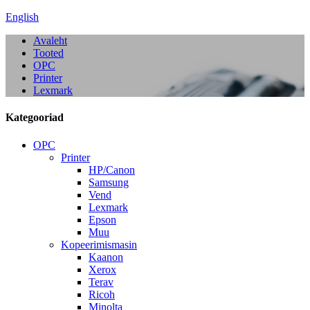
English
Avaleht
Tooted
OPC
Printer
Lexmark
Kategooriad
OPC
Printer
HP/Canon
Samsung
Vend
Lexmark
Epson
Muu
Kopeerimismasin
Kaanon
Xerox
Terav
Ricoh
Minolta